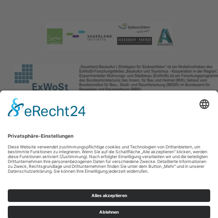
Impressum
|
Kontakt
|
Datenschutz
Rathausplatz 1
59759
Arnsberg
E: info@sauerland-baukultur.de