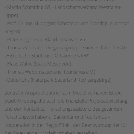
- Martin Schmidt (LWL - Landschaftsverband Westfalen-
Lippe)
- Prof. Dr.-Ing. Hildegard Schröteler-von Brandt (Universität
Siegen)
- Peter Sieger (Sauerland Initiativ e. V.)
- Thomas Vielhaber (Regionalgruppe Südwestfalen der AG
„Historische Stadt- und Ortskerne NRW“
- Klaus Wahle (Stadt Meschede)
- Thomas Weber(Sauerland Tourismus e V.)
- Detlef Lins (Naturpark Sauerland Rothaargebirge)
Zentraler Ansprechpartner zum Modellvorhaben ist die
Stadt Arnsberg, die auch die finanzielle Projektabwicklung
und den Kontakt zur Forschungsassistenz des gesamten
Forschungsvorhabens "Baukultur und Tourismus –
Kooperation in der Region" inkl. der Beantwortung der für
das Sauerländer Modellvorhaben gestellten